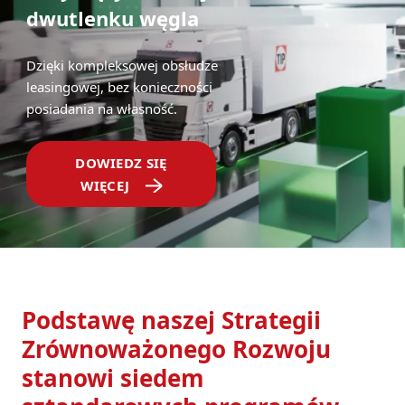
dwutlenku węgla
Dzięki kompleksowej obsłudze
leasingowej, bez konieczności
posiadania na własność.
DOWIEDZ SIĘ
WIĘCEJ
Podstawę naszej Strategii
Zrównoważonego Rozwoju
stanowi siedem