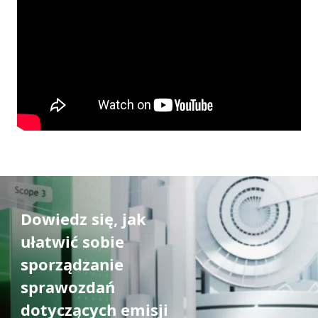
Dowiedz się, jak
ułatwić sobie
sporządzanie
sprawozdań
dotyczących emisji