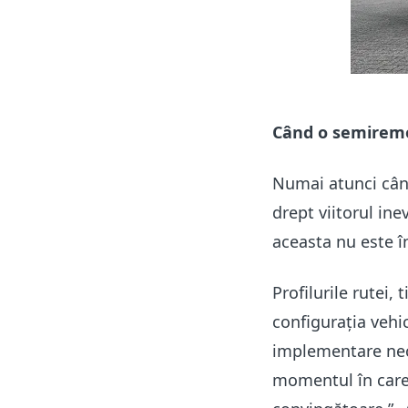
Când o semiremorc
Numai atunci când
drept viitorul ine
aceasta nu este î
Profilurile rutei, 
configurația vehi
implementare nece
momentul în care 