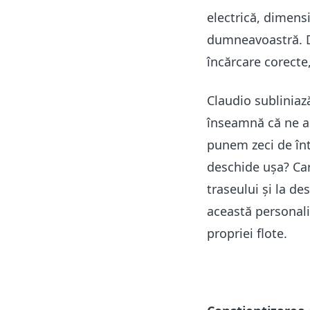
electrică, dimensi
dumneavoastră. Da
încărcare corecte,
Claudio subliniaz
înseamnă că ne a
punem zeci de într
deschide ușa?
Ca
traseului și la de
această personali
propriei flote.