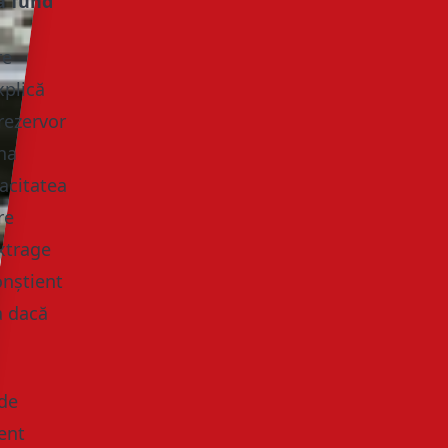
ă fund”
re
xplică
rezervor
ina
pacitatea
re
xtrage
onștient
a dacă
 de
lent