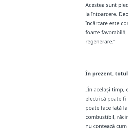
Acestea sunt pleca
la întoarcere. Deo
încărcare este com
foarte favorabilă,
regenerare.”
În prezent, totu
„În același timp,
electrică poate fi
poate face față l
combustibil, răcir
nu contează cum o