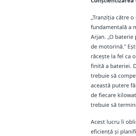
Conștientizarea 
„Tranziția către 
fundamentală a men
Arjan. „O baterie
de motorină.” Eșt
răcește la fel ca 
finită a bateriei.
trebuie să compen
această putere făr
de fiecare kilowat
trebuie să termini
Acest lucru îi obl
eficiență și plani