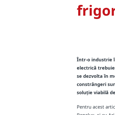
frigo
Într-o industrie 
electrică trebui
se dezvolta în m
constrângeri sun
soluție viabilă 
Pentru acest arti