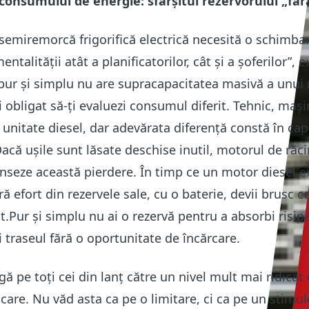
consumului de energie: sfârșitul rezervorului „făr
o semiremorcă frigorifică electrică necesită o schimba
talității atât a planificatorilor, cât și a șoferilor”, e
 pur și simplu nu are supracapacitatea masivă a unui 
i obligat să-ți evaluezi consumul diferit. Tehnic, maș
o unitate diesel, dar adevărata diferență constă în ca
 Dacă ușile sunt lăsate deschise inutil, motorul de răci
seze această pierdere. În timp ce un motor diesel e
ă efort din rezervele sale, cu o baterie, devii brusc c
t.Pur și simplu nu ai o rezervă pentru a absorbi risip
 traseul fără o oportunitate de încărcare.
igă pe toți cei din lanț către un nivel mult mai ridicat
ficare. Nu văd asta ca pe o limitare, ci ca pe un stimu