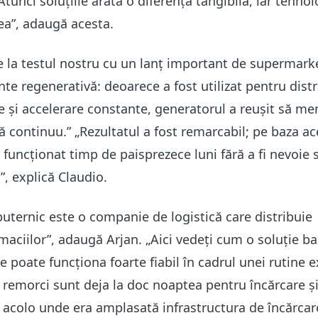
tunci soluțiile arată o diferență tangibilă, iar tehnolo
ea”, adaugă acesta.
re la testul nostru cu un lanț important de supermark
te regenerativă: deoarece a fost utilizat pentru distr
e și accelerare constante, generatorul a reușit să me
ă continuu.” „Rezultatul a fost remarcabil; pe baza ac
a funcționat timp de paisprezece luni fără a fi nevoie s
”, explică Claudio.
uternic este o companie de logistică care distribuie
ciilor”, adaugă Arjan. „Aici vedeți cum o soluție ba
e poate funcționa foarte fiabil în cadrul unei rutine 
le remorci sunt deja la doc noaptea pentru încărcare ș
 acolo unde era amplasată infrastructura de încărcar