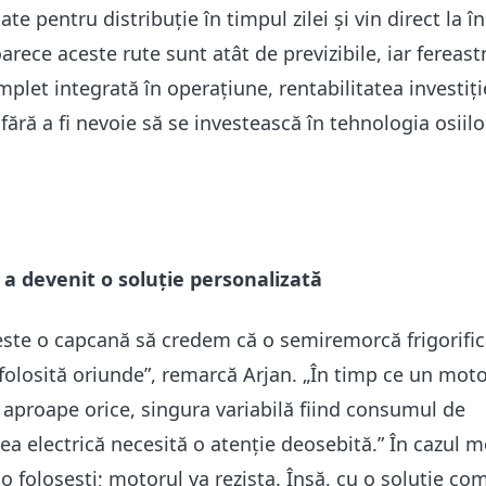
te pentru distribuție în timpul zilei și vin direct la î
arece aceste rute sunt atât de previzibile, iar fereast
plet integrată în operațiune, rentabilitatea investiți
 fără a fi nevoie să se investească în tehnologia osiilo
l a devenit o soluție personalizată
 este o capcană să credem că o semiremorcă frigorifi
 folosită oriunde”, remarcă Arjan. „În timp ce un moto
a aproape orice, singura variabilă fiind consumul de
ea electrică necesită o atenție deosebită.” În cazul m
 folosești; motorul va rezista. Însă, cu o soluție co