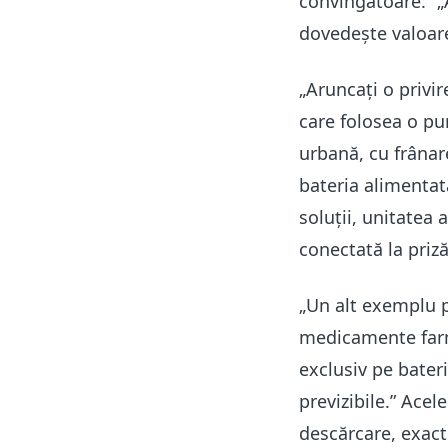
convingătoare.” „A
dovedește valoar
„Aruncați o privi
care folosea o pun
urbană, cu frânar
bateria alimentat
soluții, unitatea 
conectată la priză
„Un alt exemplu p
medicamente farma
exclusiv pe bateri
previzibile.” Ace
descărcare, exact