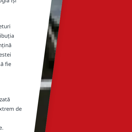
gia își
eturi
ibuția
nțină
estei
ă fie
zată
extrem de
i
e.