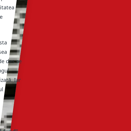
itatea
de
sta
sea
de des se
ngul
zată. Iar
ul