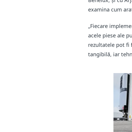
Benelux, și cu Ar
examina cum arată
„Fiecare implemen
acele piese ale pu
rezultatele pot fi
tangibilă, iar te