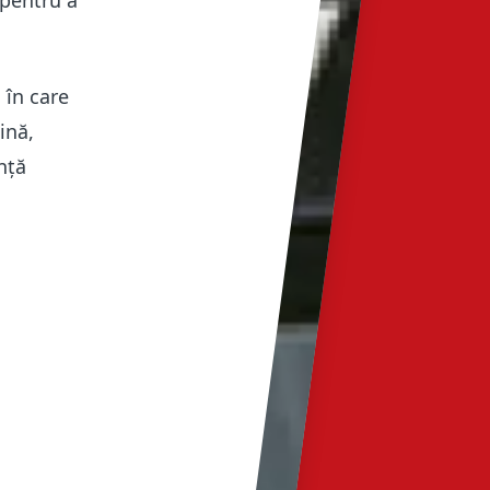
 pentru a
 în care
ină,
nță