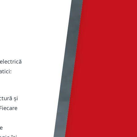
electrică
tici:
ctură și
Fiecare
te