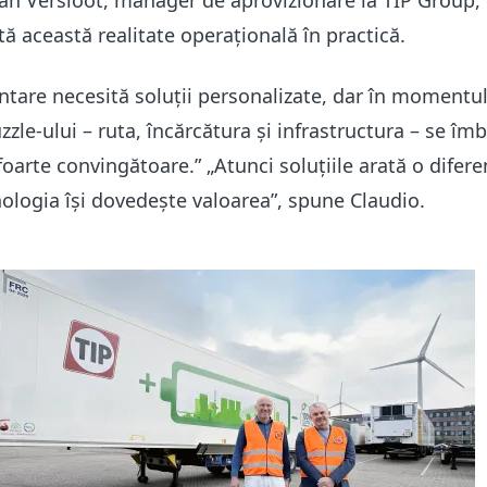
jan Versloot, manager de aprovizionare la TIP Group,
 această realitate operațională în practică.
tare necesită soluții personalizate, dar în momentul
zzle-ului – ruta, încărcătura și infrastructura – se îmb
 foarte convingătoare.”
„Atunci soluțiile arată o difere
hnologia își dovedește valoarea”, spune Claudio.