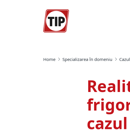
Home
Specializarea în domeniu
Cazu
Reali
frigor
cazul