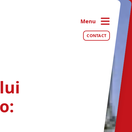
Menu
Ale
CONTACT
Ec
lui
Me
o:
Recond
T