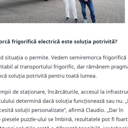
ă frigorifică electrică este soluția potrivită?
 situația o permite. Vedem semiremorca frigorifică 
vitabil al transportului frigorific, dar rămânem pragma
ncă soluția potrivită pentru toată lumea.
timpii de staționare, încărcăturile, accesul la infrastru
culului determină dacă soluția funcționează sau nu. „
sită soluții personalizate”, afirmă Claudio. „Dar în
piesele puzzle-ului se îmbină, rezultatele pot fi foar