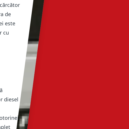
ncărcător
ra de
ei este
r cu
că
r diesel
otorinei,
mplet