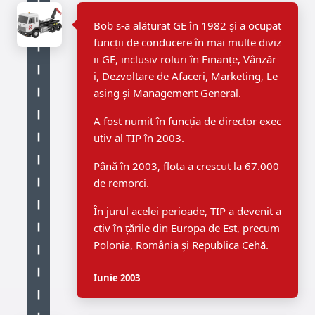
Bob s-a alăturat GE în 1982 și a ocupat
funcții de conducere în mai multe diviz
ii GE, inclusiv roluri în Finanțe, Vânzăr
i, Dezvoltare de Afaceri, Marketing, Le
asing și Management General.
A fost numit în funcția de director exec
utiv al TIP în 2003.
Până în 2003, flota a crescut la 67.000
de remorci.
În jurul acelei perioade, TIP a devenit a
ctiv în țările din Europa de Est, precum
Polonia, România și Republica Cehă.
Iunie 2003