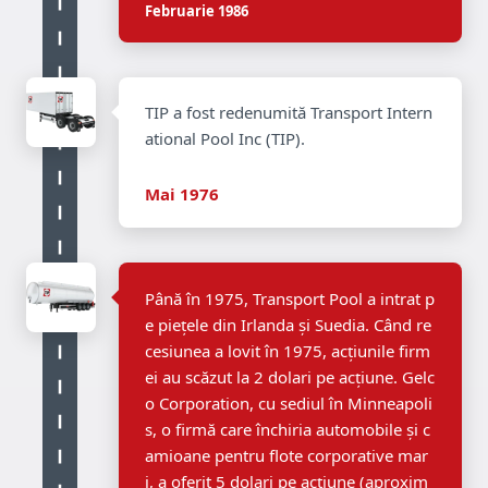
Februarie 1986
TIP a fost redenumită Transport Intern
ational Pool Inc (TIP).
Mai 1976
Până în 1975, Transport Pool a intrat p
e piețele din Irlanda și Suedia. Când re
cesiunea a lovit în 1975, acțiunile firm
ei au scăzut la 2 dolari pe acțiune. Gelc
o Corporation, cu sediul în Minneapoli
s, o firmă care închiria automobile și c
amioane pentru flote corporative mar
i, a oferit 5 dolari pe acțiune (aproxim