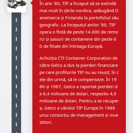
În anii '80, TIP a început să se extindă
mai mult în țările nordice, adăugând D
anemarca și Finlanda la portofoliul său
geografic. La începutul anilor '80, TIP
opera o flotă de peste 14.000 de remo
rci și șasiuri de containere din peste 6
0 de filiale din întreaga Europă.
Achiziția CTI Container Corporation de
către Gelco a dus la pierderi financiare
pe care profiturile TIP nu au reușit, în c
ele din urmă, să le compenseze. În 19
86 și 1987, Gelco a raportat pierderi d
e 6,4 milioane de dolari, respectiv 4,9
milioane de dolari. Pentru a se recuper
a, Gelco a vândut TIP Europe în 1986
unui consorțiu de management și inve
stitori.