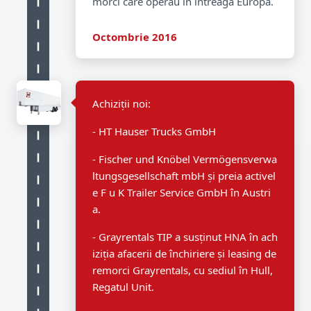
morci care operau în întreaga Europă.
Octombrie 2016
Achiziții noi:
- HT Hauser Trucks GmbH
- Fischer und Knöbel Vermögensverwa
ltungsgesellschaft mbH și preia activel
e F u K Trailer Service GmbH în Austri
a.
- Grayrentals TIP a susținut HNA în ach
iziția afacerii de închiriere și leasing de
remorci Grayrentals, cu sediul în Hull,
Regatul Unit.