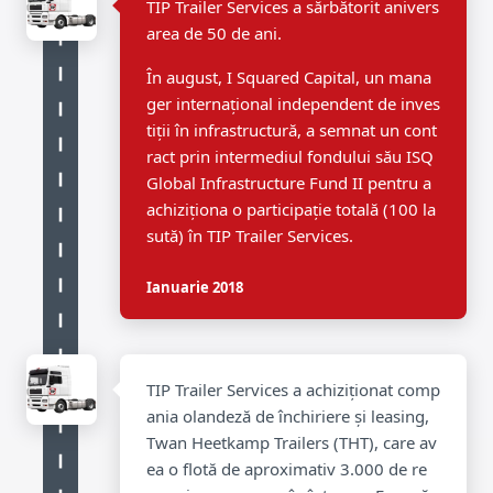
TIP Trailer Services a sărbătorit anivers
area de 50 de ani.
În august, I Squared Capital, un mana
ger internațional independent de inves
tiții în infrastructură, a semnat un cont
ract prin intermediul fondului său ISQ
Global Infrastructure Fund II pentru a
achiziționa o participație totală (100 la
sută) în TIP Trailer Services.
Ianuarie 2018
TIP Trailer Services a achiziționat comp
ania olandeză de închiriere și leasing,
Twan Heetkamp Trailers (THT), care av
ea o flotă de aproximativ 3.000 de re