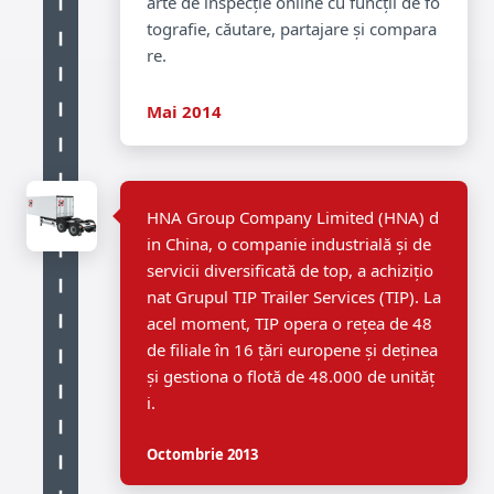
arte de inspecție online cu funcții de fo
tografie, căutare, partajare și compara
re.
Mai 2014
HNA Group Company Limited (HNA) d
in China, o companie industrială și de
servicii diversificată de top, a achizițio
nat Grupul TIP Trailer Services (TIP). La
acel moment, TIP opera o rețea de 48
de filiale în 16 țări europene și deținea
și gestiona o flotă de 48.000 de unităț
i.
Octombrie 2013