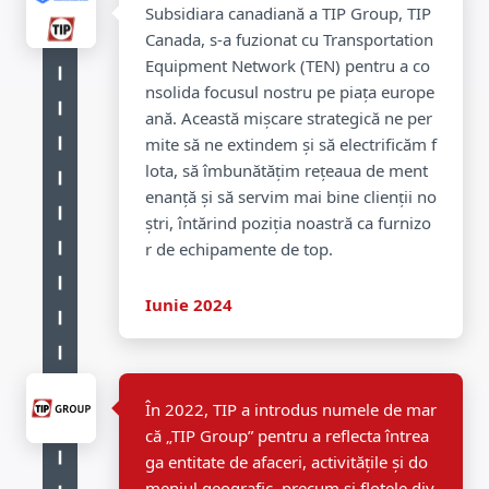
Subsidiara canadiană a TIP Group, TIP
Canada, s-a fuzionat cu Transportation
Equipment Network (TEN) pentru a co
nsolida focusul nostru pe piața europe
ană. Această mișcare strategică ne per
mite să ne extindem și să electrificăm f
lota, să îmbunătățim rețeaua de ment
enanță și să servim mai bine clienții no
ștri, întărind poziția noastră ca furnizo
r de echipamente de top.
Iunie 2024
În 2022, TIP a introdus numele de mar
că „TIP Group” pentru a reflecta întrea
ga entitate de afaceri, activitățile și do
meniul geografic, precum și flotele div