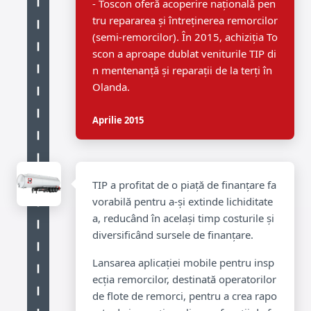
- Toscon oferă acoperire națională pen
tru repararea și întreținerea remorcilor
(semi-remorcilor). În 2015, achiziția To
scon a aproape dublat veniturile TIP di
n mentenanță și reparații de la terți în
Olanda.
Aprilie 2015
TIP a profitat de o piață de finanțare fa
vorabilă pentru a-și extinde lichiditate
a, reducând în același timp costurile și
diversificând sursele de finanțare.
Lansarea aplicației mobile pentru insp
ecția remorcilor, destinată operatorilor
de flote de remorci, pentru a crea rapo