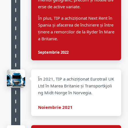
erse de active variate.
În plus, TIP a achiziționat Next Rent în
Spania și afacerea de închiriere și între
ținere a remorcilor de la Ryder în Mare
a Britanie.
Septembrie 2022
În 2021, TIP a achiziționat Eurotrail UK
Ltd în Marea Britanie și Transportkjoli
ng Midt-Norge în Norvegia.
Noiembrie 2021