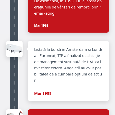
De asemenea, în 1993, TIP a lansat op
erațiunile de vânzări de remorci prin r
emarketing.
Mai 1993
Listată la bursă în Amsterdam și Londr
a - Euronext, TIP a finalizat o achiziție
de management susținută de HAL ca i
nvestitor extern. Angajații au avut posi
bilitatea de a cumpăra opțiuni de acțiu
ni.
Mai 1989