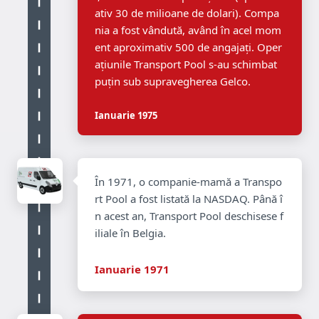
ativ 30 de milioane de dolari). Compa
nia a fost vândută, având în acel mom
ent aproximativ 500 de angajați. Oper
ațiunile Transport Pool s-au schimbat
puțin sub supravegherea Gelco.
Ianuarie 1975
În 1971, o companie-mamă a Transpo
rt Pool a fost listată la NASDAQ. Până î
n acest an, Transport Pool deschisese f
iliale în Belgia.
Ianuarie 1971