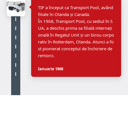
TIP a început ca Transport Pool, având
filiale în Olanda și Canada.
În 1968, Transport Pool, cu sediul în S
UA, a deschis prima sa filială internați
onală în Regatul Unit și un birou corpo
rativ în Rotterdam, Olanda. Atunci a fo
st pionierat conceptul de închiriere de
remorci.
Ianuarie 1968