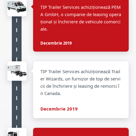
TIP Trailer Services achiziționează PEM
A GmbH, o companie de leasing opera
țional și închiriere de vehicule comerci
ale.
Decembrie 2019
TIP Trailer Services achiziționează Trail
er Wizards, un furnizor de top de servi
cii de închiriere și leasing de remorci î
n Canada.
Decembrie 2019