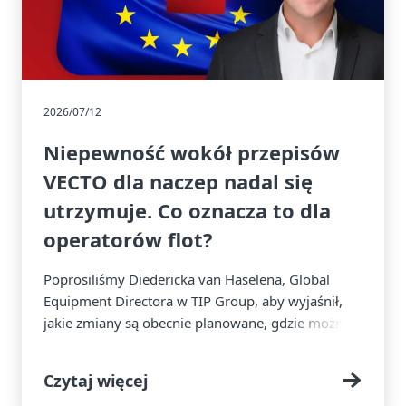
2026/07/12
Niepewność wokół przepisów
VECTO dla naczep nadal się
utrzymuje. Co oznacza to dla
operatorów flot?
Poprosiliśmy Diedericka van Haselena, Global
Equipment Directora w TIP Group, aby wyjaśnił,
jakie zmiany są obecnie planowane, gdzie można
spodziewać się dodatkowych kosztów oraz na co
operatorzy flot powinni przygotować się w
Czytaj więcej
najbliższym czasie.