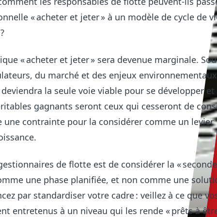
 comment les responsables de flotte peuvent-ils pass
onnelle « acheter et jeter » à un modèle de cycle de v
 ?
ogique « acheter et jeter » sera devenue marginale. Sou
ulateurs, du marché et des enjeux environnementaux,
 deviendra la seule voie viable pour se développer et 
éritables gagnants seront ceux qui cesseront de cons
e une contrainte pour la considérer comme un levier
roissance.
estionnaires de flotte est de considérer la « seconde 
mme une phase planifiée, et non comme une soluti
z par standardiser votre cadre : veillez à ce que vo
t entretenus à un niveau qui les rende « prêts à êtr