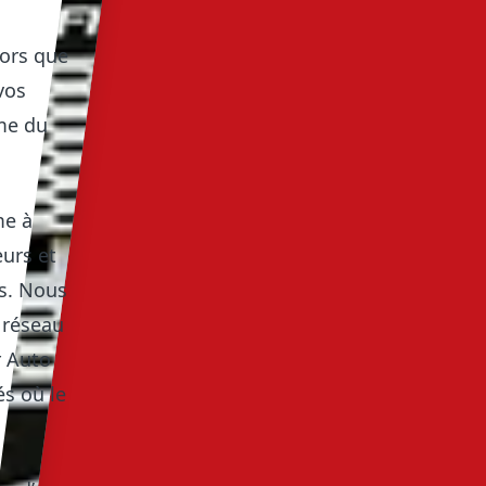
lors que
vos
me du
me à
urs et
fs. Nous
 réseau
r Auto
s où le