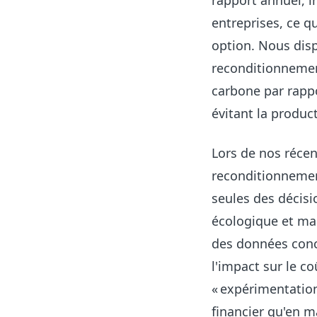
rapport annuel, i
entreprises, ce q
option. Nous dis
reconditionnemen
carbone par rapp
évitant la produc
Lors de nos réce
reconditionnemen
seules des décisi
écologique et ma
des données conc
l'impact sur le c
« expérimentation
financier qu'en m