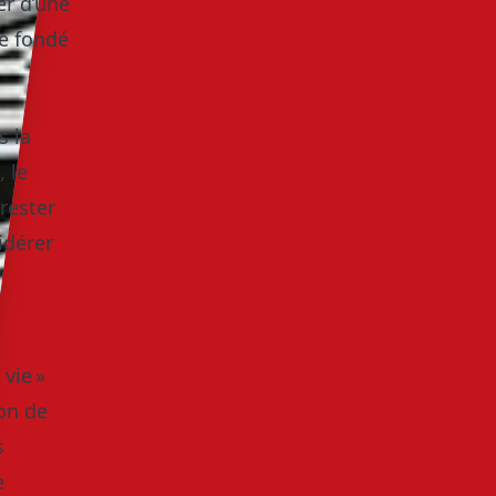
er d’une
ie fondé
s la
 le
rester
idérer
vie »
on de
s
e