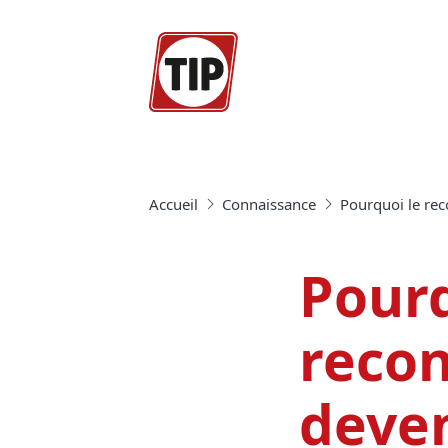
Accueil
Connaissance
Pourquoi le re
Pourq
reco
deve