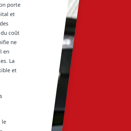
ion porte
tal et
 des
 du coût
ifie ne
l en
es. La
xible et
s
 le