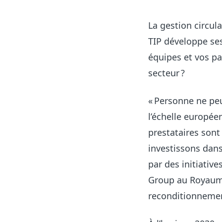
La gestion circul
TIP développe ses
équipes et vos p
secteur ?
« Personne ne peu
l’échelle europée
prestataires sont
investissons dans
par des initiativ
Group au Royaume
reconditionnement