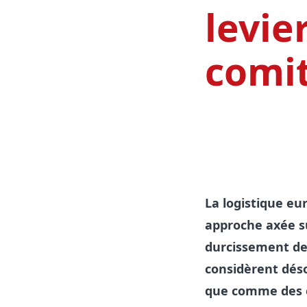
levie
comit
La logistique e
approche axée su
durcissement des
considèrent dés
que comme des é