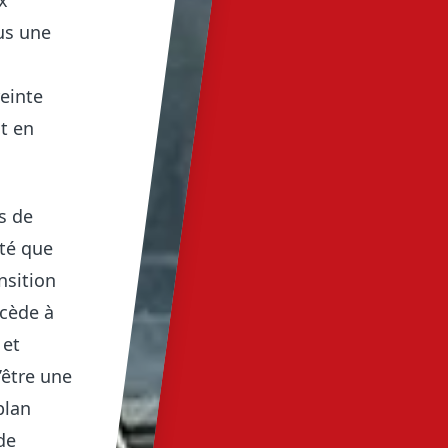
x
lus une
einte
t en
s de
té que
nsition
ccède à
 et
’être une
plan
de