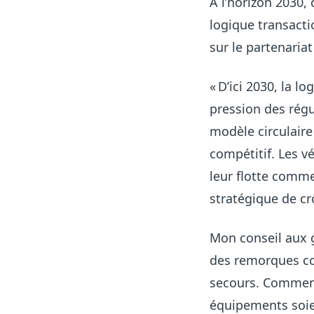
À l’horizon 2030,
logique transacti
sur le partenariat
« D’ici 2030, la l
pression des rég
modèle circulaire
compétitif. Les v
leur flotte comm
stratégique de c
Mon conseil aux g
des remorques co
secours. Commence
équipements soien