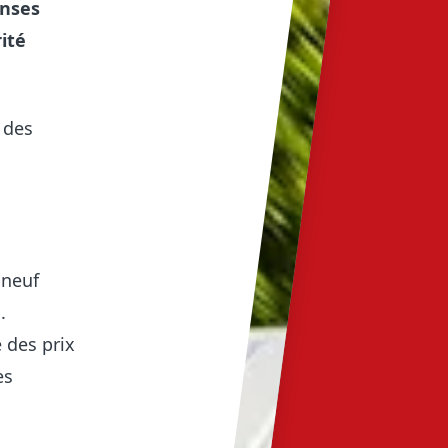
onses
C
ité
 des
 neuf
.
 des prix
es