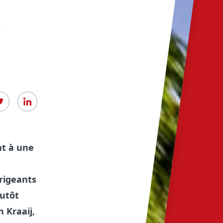
s
Nos
nt à une
rigeants
lutôt
Normes 
 Kraaij,