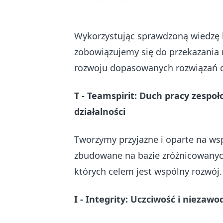
Wykorzystując sprawdzoną wiedzę 
zobowiązujemy się do przekazania 
rozwoju dopasowanych rozwiązań d
T - T
eamspirit
:
Duch pracy zespoł
działalności
Tworzymy przyjazne i oparte na ws
zbudowane na bazie zróżnicowanyc
których celem jest wspólny rozwój.
I - I
ntegrity
:
Uczciwość i niezawo