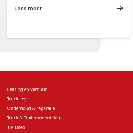
de voordelen van trailers huren via TIP bespreken en
Lees meer
laten zien waarom het voor veel bedrijven een
verstandige keuze kan zijn.
Leasing en verhuur
Truck lease
Onderhoud & reparatie
Truck & Traileronderdelen
TIP Used