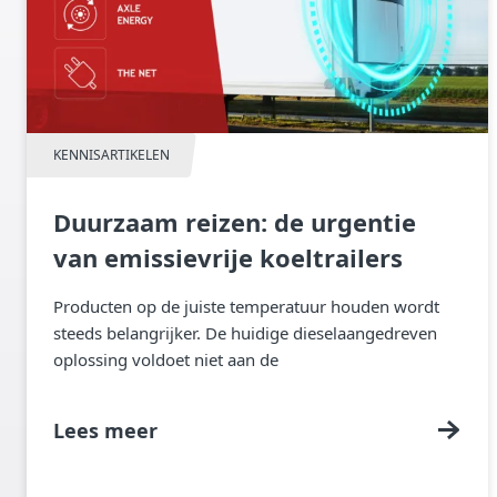
KENNISARTIKELEN
Duurzaam reizen: de urgentie
van emissievrije koeltrailers
Producten op de juiste temperatuur houden wordt
steeds belangrijker. De huidige dieselaangedreven
oplossing voldoet niet aan de
duurzaamheidsdoelstellingen die we in de
mobiliteitssector nastreven. Daarom is TIP actief op
Lees meer
zoek naar elektrische koelmotoren die emissievrij
kunnen werken. Opwarming van de aarde vraagt ​​om
verandering in de sector De Europese Unie roept