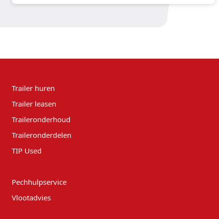
grote industrieën op om te investeren in duurzame
oplossingen. Voor logistieke diensten betekent dit
dat we ernaar streven de CO2-uitstoot te
verminderen om het effect van klimaatverandering
te keren.
Trailer huren
Trailer leasen
Traileronderhoud
Traileronderdelen
TIP Used
Pechhulpservice
Vlootadvies