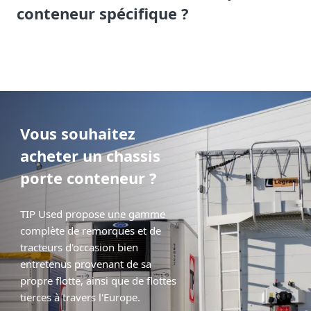
conteneur spécifique ?
Vous souhaitez
acheter un chassis
porte conteneur ?
TIP Used propose une gamme
complète de remorques et de
tracteurs d'occasion bien
entretenus provenant de sa
propre flotte, ainsi que de flottes
tierces à travers l'Europe.