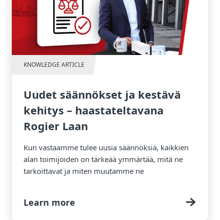
KNOWLEDGE ARTICLE
Uudet säännökset ja kestävä
kehitys – haastateltavana
Rogier Laan
Kun vastaamme tulee uusia säännöksiä, kaikkien
alan toimijoiden on tärkeää ymmärtää, mitä ne
tarkoittavat ja miten muutamme ne
mahdollisuuksiksi. Tässä blogissa haluan jakaa
joitakin ajatuksia siitä, miten navigoida näiden
Learn more
tärkeiden lainsäädäntömuutosten keskellä.