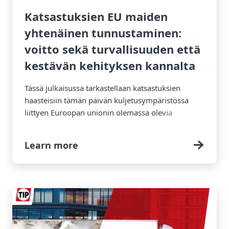
Katsastuksien EU maiden
yhtenäinen tunnustaminen:
voitto sekä turvallisuuden että
kestävän kehityksen kannalta
Tässä julkaisussa tarkastellaan katsastuksien
haasteisiin tämän päivän kuljetusympäristössä
liittyen Euroopan unionin olemassa olevia
liikennekelpoisuusmääräyksiä perävaunuille ja
niihin liittyviä laajempia johtopäätöksiä.
Learn more