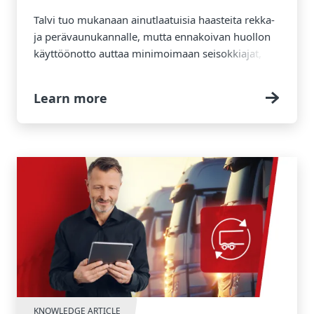
Talvi tuo mukanaan ainutlaatuisia haasteita rekka-
ja perävaunukannalle, mutta ennakoivan huollon
käyttöönotto auttaa minimoimaan seisokkiajat,
vähentää kuluja ja pitää rekkasi ja perävaunusi
huippukunnossa koko kauden ajan.
Learn more
KNOWLEDGE ARTICLE