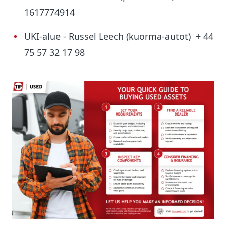
1617774914
UKI-alue - Russel Leech (kuorma-autot) + 44
75 57 32 17 98