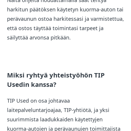
Näitä ohjeita noudattamalla saat tehtyä
harkitun päätöksen käytetyn kuorma-auton tai
perävaunun ostoa harkitessasi ja varmistettua,
että ostos täyttää toimintasi tarpeet ja
säilyttää arvonsa pitkään.
Miksi ryhtyä yhteistyöhön TIP
Usedin kanssa?
TIP Used on osa johtavaa
laitepalveluntarjoajaa, TIP-yhtiötä, ja yksi
suurimmista laadukkaiden käytettyjen
kuorma-autojen ja perävaunujen toimittajista