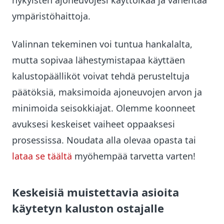
nykyisten ajoneuvojesi käyttöikää ja vähentää
ympäristöhaittoja.
Valinnan tekeminen voi tuntua hankalalta,
mutta sopivaa lähestymistapaa käyttäen
kalustopäälliköt voivat tehdä perusteltuja
päätöksiä, maksimoida ajoneuvojen arvon ja
minimoida seisokkiajat. Olemme koonneet
avuksesi keskeiset vaiheet oppaaksesi
prosessissa. Noudata alla olevaa opasta tai
lataa se täältä
myöhempää tarvetta varten!
Keskeisiä muistettavia asioita
käytetyn kaluston ostajalle