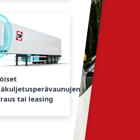
öiset
äkuljetusperävaunujen
raus tai leasing