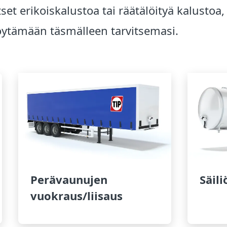
et erikoiskalustoa tai räätälöityä kalustoa,
öytämään täsmälleen tarvitsemasi.
Perävaunujen
Säil
vuokraus/liisaus