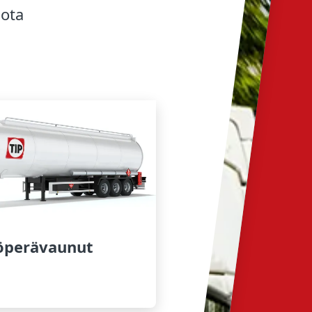
 ota
Di
iöperävaunut