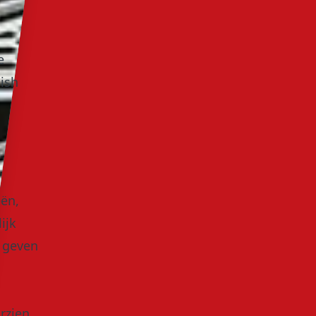
e
tish
eën,
ijk
s geven
rzien