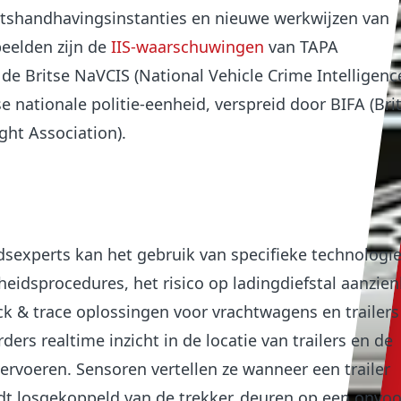
tshandhavingsinstanties en nieuwe werkwijzen van
beelden zijn de
IIS-waarschuwingen
van TAPA
de Britse NaVCIS (National Vehicle Crime Intelligenc
se nationale politie-eenheid, verspreid door BIFA (Bri
ght Association).
dsexperts kan het gebruik van specifieke technologi
heidsprocedures, het risico op ladingdiefstal aanzienl
ck & trace oplossingen voor vrachtwagens en trailer
rs realtime inzicht in de locatie van trailers en de
ervoeren. Sensoren vertellen ze wanneer een trailer
t losgekoppeld van de trekker, deuren op een onvoo