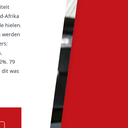
teit
d-Afrika
e hielen.
n werden
ers:
,
,2%. 79
 dit was