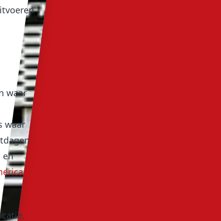
itvoeren
n waar
s waar
stdagen
 en
erican
catie,