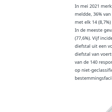
In mei 2021 merkt
meldde, 36% van h
met elk 14 (8,7%)
In de meeste gev
(77,6%). Vijf inc
diefstal uit een v
diefstal van voer
van de 140 respo
op niet-geclassif
bestemmingsfacili