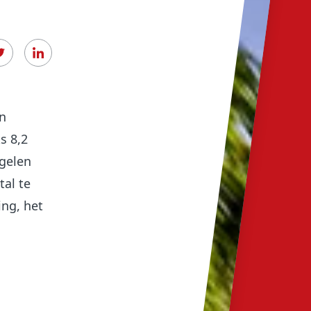
in
s 8,2
egelen
al te
ing, het