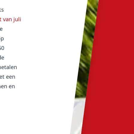
ks
 van juli
de
op
50
de
metalen
et een
men en