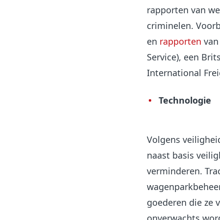
rapporten van we
criminelen. Voor
en
rapporten
van 
Service), een Brit
International Frei
Technologie
Volgens veilighei
naast basis veilig
verminderen. Tra
wagenparkbeheerde
goederen die ze v
onverwachts word