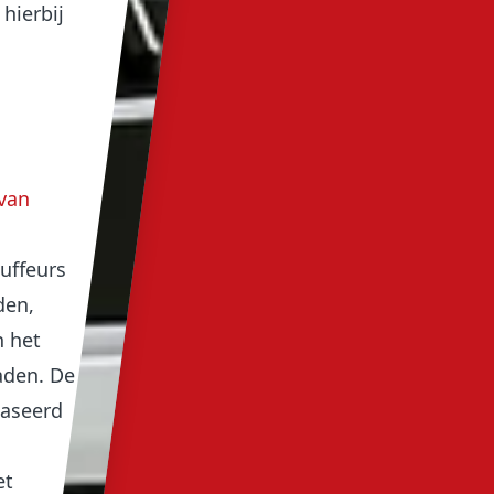
hierbij
 van
uffeurs
den,
n het
aden. De
baseerd
et