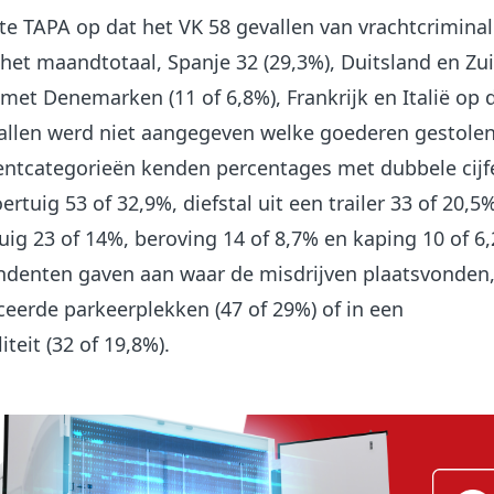
e TAPA op dat het VK 58 gevallen van vrachtcriminali
et maandtotaal, Spanje 32 (29,3%), Duitsland en Zui
 met Denemarken (11 of 6,8%), Frankrijk en Italië op d
allen werd niet aangegeven welke goederen gestole
identcategorieën kenden percentages met dubbele cijf
oertuig 53 of 32,9%, diefstal uit een trailer 33 of 20,5%
tuig 23 of 14%, beroving 14 of 8,7% en kaping 10 of 6
ndenten gaven aan waar de misdrijven plaatsvonden,
iceerde parkeerplekken (47 of 29%) of in een
teit (32 of 19,8%).