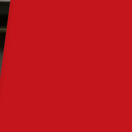
Kontakt
en
FleetRadar™