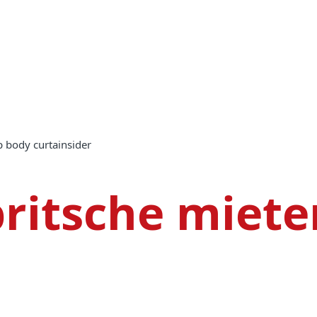
p body curtainsider
ritsche miete