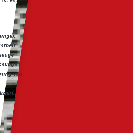
ist es,
tungen
mtheit
rzeuge
Lösungen
erung von
iziert