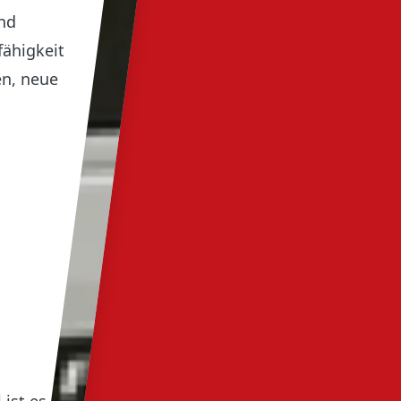
und
fähigkeit
en, neue