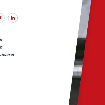
en
ch
 unserer