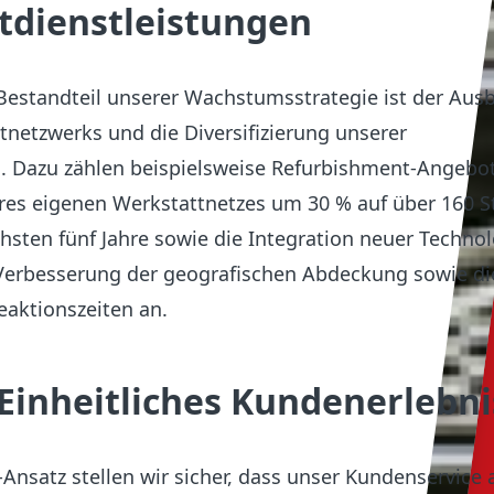
tdienstleistungen
 Bestandteil unserer Wachstumsstrategie ist der Aus
netzwerks und die Diversifizierung unserer
n. Dazu zählen beispielsweise Refurbishment-Angebo
es eigenen Werkstattnetzes um 30 % auf über 160 S
hsten fünf Jahre sowie die Integration neuer Technol
 Verbesserung der geografischen Abdeckung sowie di
eaktionszeiten an.
Einheitliches Kundenerlebni
nsatz stellen wir sicher, dass unser Kundenservice 