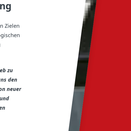
ang
n Zielen
ogischen
g
eb zu
uns den
ion neuer
 und
en