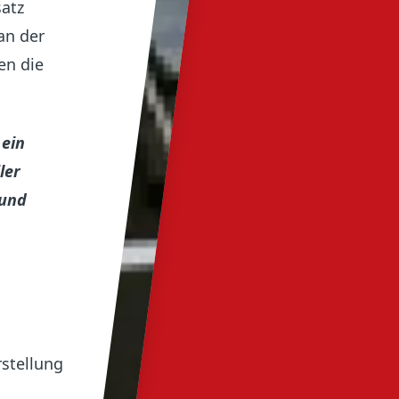
atz
an der
en die
 ein
ler
 und
rstellung