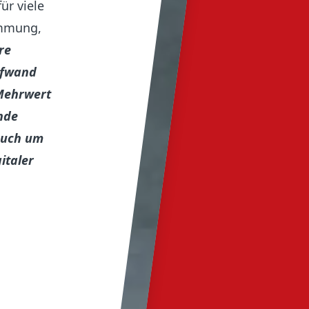
ür viele
immung,
re
Aufwand
Mehrwert
nde
 auch um
italer