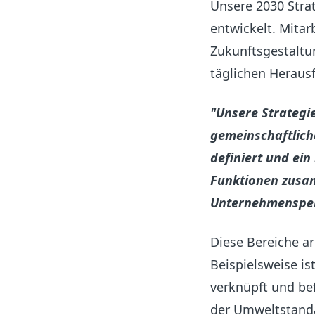
Unsere 2030 Stra
entwickelt. Mita
Zukunftsgestaltu
täglichen Heraus
"Unsere Strategi
gemeinschaftlich
definiert und ei
Funktionen zusam
Unternehmenspers
Diese Bereiche ar
Beispielsweise i
verknüpft und bef
der Umweltstandar