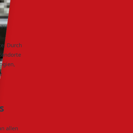
bau
te. Durch
tandorte
ogien,
e
s
an allen