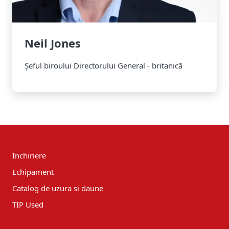
Neil Jones
Șeful biroului Directorului General - britanică
Inchiriere
Echipament
Catalog de uzura si daune
TIP Used