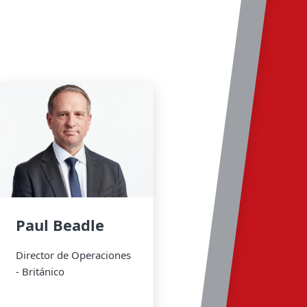
Reacondicio
S
Co
ve
Local
Paul Beadle
Director de Operaciones
- Británico