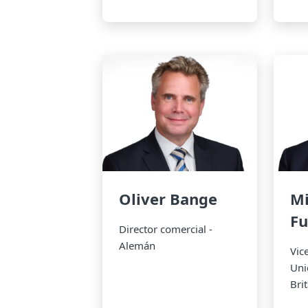
Oliver Bange
Mi
Fu
Director comercial -
Alemán
Vic
Uni
Bri