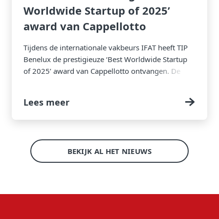
Worldwide Startup of 2025’
award van Cappellotto
Tijdens de internationale vakbeurs IFAT heeft TIP
Benelux de prestigieuze ‘Best Worldwide Startup
of 2025’ award van Cappellotto ontvangen. De
award werd namens het team in ontvangst
genomen door Sales Manager Frans Stevens en
Lees meer
vormt een belangrijke internationale erkenning
voor de ontwikkeling en groei die TIP Benelux in
korte tijd heeft gerealiseerd.
BEKIJK AL HET NIEUWS