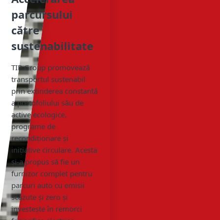
parcursului
către
sustenabilitate
TIP Group promovează
transportul sustenabil
prin extinderea constantă
a portofoliului său de
active ecologice,
programe de
recondiționare și
inițiative circulare. Acesta
și-a propus să fie un
furnizor complet pentru
parcuri auto cu emisii
scăzute și zero și
investește în remorci