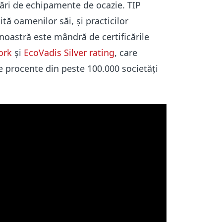
nzări de echipamente de ocazie.
TIP
ă oamenilor săi, și practicilor
oastră este mândră de certificările
ork
și
EcoVadis Silver rating
, care
e procente din peste 100.000 societăți