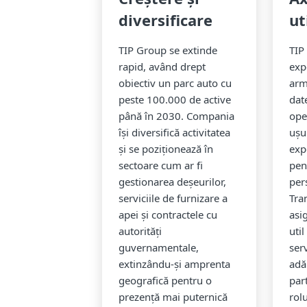
diversificare
ut
TIP Group se extinde
TIP
rapid, având drept
exp
obiectiv un parc auto cu
arm
peste 100.000 de active
dat
până în 2030. Compania
ope
își diversifică activitatea
ușu
și se poziționează în
exp
sectoare cum ar fi
pen
gestionarea deșeurilor,
per
serviciile de furnizare a
Tra
apei și contractele cu
asi
autorități
util
guvernamentale,
serv
extinzându-și amprenta
adă
geografică pentru o
part
prezență mai puternică
rolu