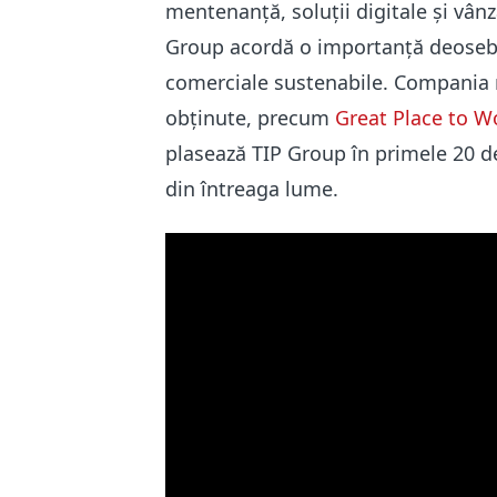
mentenanță, soluții digitale și vâ
Group acordă o importanță deosebit
comerciale sustenabile. Compania n
obținute, precum
Great Place to W
plasează TIP Group în primele 20 d
din întreaga lume.