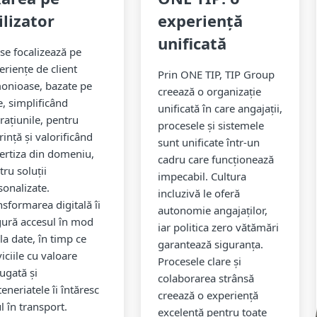
ilizator
experiență
unificată
 se focalizează pe
eriențe de client
Prin ONE TIP, TIP Group
onioase, bazate pe
creează o organizație
e, simplificând
unificată în care angajații,
rațiunile, pentru
procesele și sistemele
rință și valorificând
sunt unificate într-un
ertiza din domeniu,
cadru care funcționează
tru soluții
impecabil. Cultura
sonalizate.
incluzivă le oferă
nsformarea digitală îi
autonomie angajaților,
gură accesul în mod
iar politica zero vătămări
 la date, în timp ce
garantează siguranța.
iciile cu valoare
Procesele clare și
ugată și
colaborarea strânsă
eneriatele îi întăresc
creează o experiență
l în transport.
excelentă pentru toate