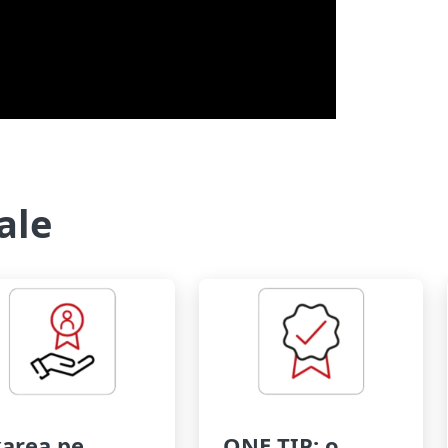
ale
area pe
ONE TIP: o