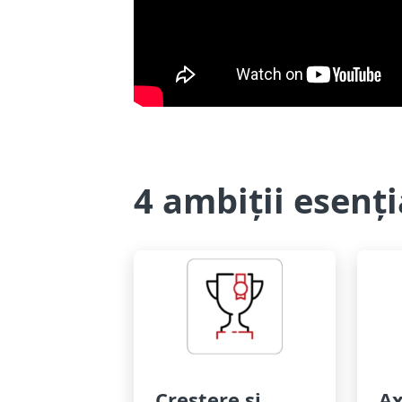
4 ambiții esenți
Creștere și
Ax