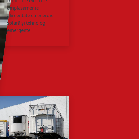
frigorifice electrice,
amplasamente
alimentate cu energie
solară și tehnologii
emergente.