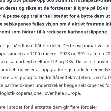
roup og DSV pusse opp 500 Schmitz Huckepack-trail
en deres og sikre at de fortsetter å kjøre på DSVs
. Å pusse opp trailerne i stedet for å bytte dem ut
e selskapenes felles visjon om å aktivt fremme ini
nomi som bidrar til å redusere karbonutslippene.
r gir håndfaste flåtefordeler. Dette nye initiativet fø
pussingen av 1100 trailere i 2023 og 991 trailere i 2
ligere samarbeid mellom TIP og DSV. Disse initiativen
rammet, og viser at oppgraderingsmodellen er vellyk
sere utslipp og forbedre flåteeffektiviteten. Den fort
te partnerskapet understreker begge selskapenes for
e logistikkoperasjoner over hele Europa.
re i stedet for å erstatte dem gir flere fordeler: