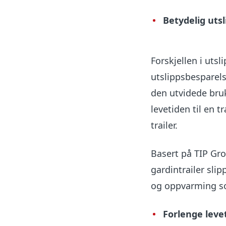
Betydelig uts
Forskjellen i utsl
utslippsbesparels
den utvidede bru
levetiden til en t
trailer.
Basert på TIP Gro
gardintrailer sli
og oppvarming so
Forlenge leve