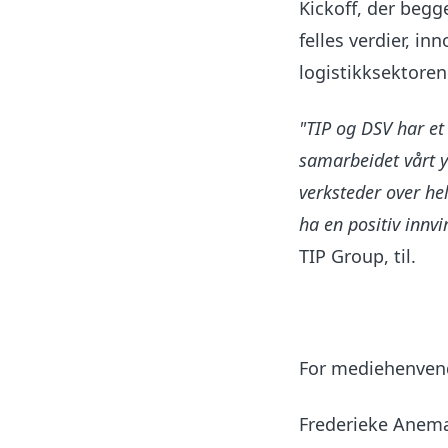
Kickoff, der begg
felles verdier, in
logistikksektoren
"
TIP og DSV har et 
samarbeidet vårt yt
verksteder over hel
ha en positiv innvi
TIP Group, til.
For mediehenvende
Frederieke Anema