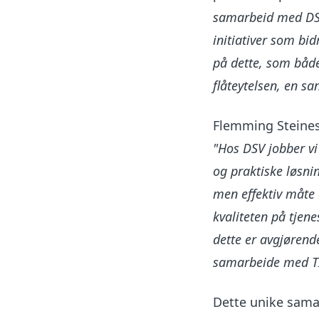
samarbeid med DSV
initiativer som bi
på dette, som båd
flåteytelsen, en sa
Flemming Steines
"Hos DSV jobber vi
og praktiske løsnin
men effektiv måte 
kvaliteten på tjen
dette er avgjørend
samarbeide med TIP
Dette unike samar