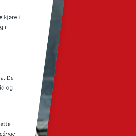
e kjøre i
gir
pa. De
id og
dette
geårige