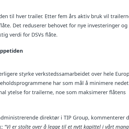
n til hver trailer. Etter fem års aktiv bruk vil trailern
 flåte. Det reduserer behovet for nye investeringer og 
ktig verdi for DSVs flåte.
ppetiden
terligere styrke verkstedssamarbeidet over hele Euro
keholdsprogrammene har som mål å minimere nedet
l ytelse for trailerne, noe som maksimerer flåtens
eadministrerende direktør i TIP Group, kommenterer 
k:
"Vi er stolte over å legge til et nytt kapittel i vårt man