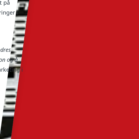
t på
ringer i
ndres
jon og å
rketing i
r