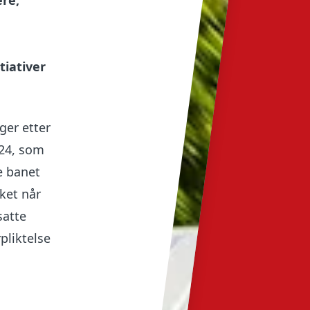
ere,
tiativer
lger etter
024, som
e banet
ket når
satte
pliktelse