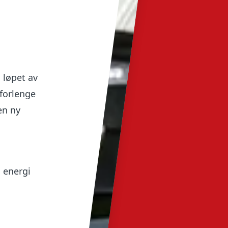
i løpet av
 forlenge
en ny
, energi