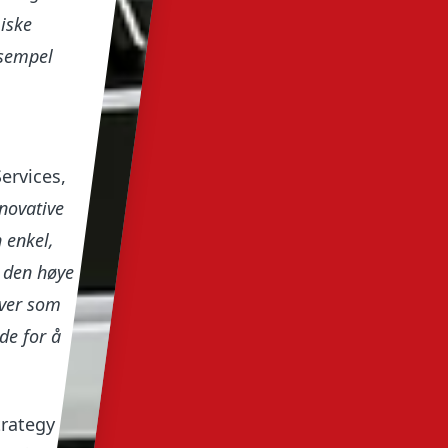
iske
ksempel
ervices,
novative
n enkel,
r den høye
iver som
de for å
trategy