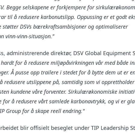
. Begge selskapene er forkjempere for sirkulærøkonom
drar til å redusere karbonutslipp. Oppussing er et godt e
e støtter DSVs bærekraftsambisjoner og optimaliserer
nn vinn-vinn-situasjon."
s, administrerende direktør, DSV Global Equipment S
 hardt for å redusere miljøpåvirkningen vår med både in
ger. Å pusse opp trailere i stedet for å bytte dem ut er e
å redusere utslippene på, samtidig som vi opprettholde
esten kundene våre forventer. Sirkulærøkonomiske initiat
e for å redusere vårt samlede karbonavtrykk, og vi er gla
 Group for å skape reell endring."
beidet blir offisielt beseglet under TIP Leadership S