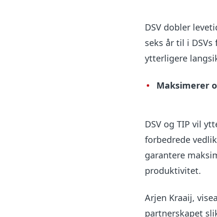
DSV dobler levetide
seks år til i DSVs
ytterligere langsi
Maksimerer o
DSV og TIP vil yt
forbedrede
vedli
garantere maksima
produktivitet.
Arjen Kraaij, vis
partnerskapet sli