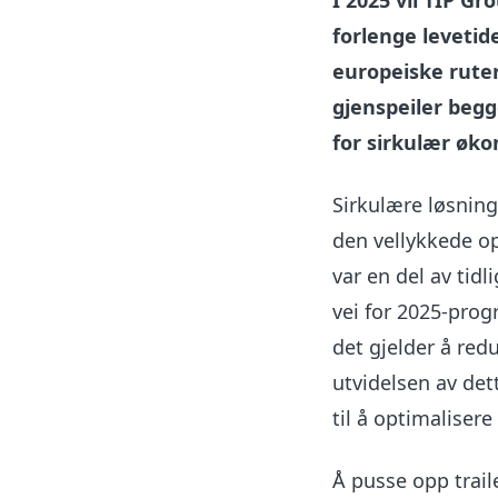
I 2025 vil TIP G
forlenge levetid
europeiske ruter
gjenspeiler begg
for sirkulær øko
Sirkulære løsninge
den vellykkede op
var en del av tid
vei for 2025-prog
det gjelder å redu
utvidelsen av det
til å optimaliser
Å pusse opp traile