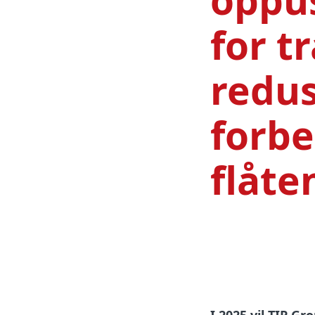
for tr
redus
forbe
flåte