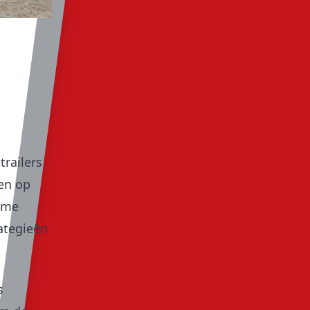
trailers
en op
time
ategieën
s