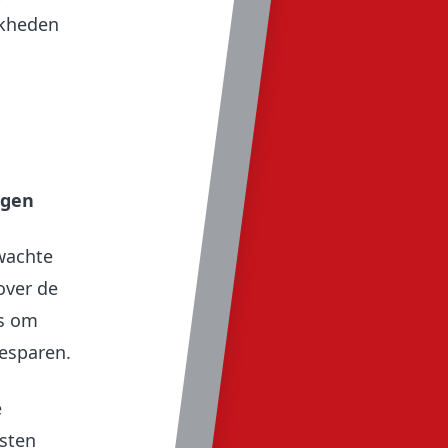
jkheden
ngen
wachte
over de
is om
besparen.
e
sten