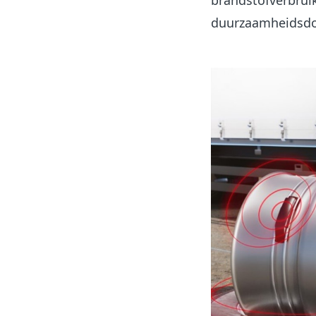
brandstofverbrui
duurzaamheidsdoe