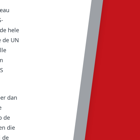
veau
S-
 de hele
e de UN
lle
um
S
er dan
e
p de
en die
j de