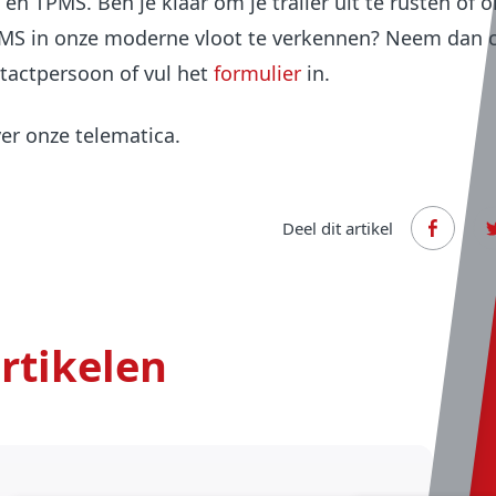
 en TPMS. Ben je klaar om je trailer uit te rusten of 
MS in onze moderne vloot te verkennen? Neem dan 
tactpersoon of vul het
formulier
in.
r onze telematica.
Deel dit artikel
rtikelen