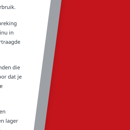
rbruik.
breking
inu in
rtraagde
nden die
or dat je
e
 en
en lager