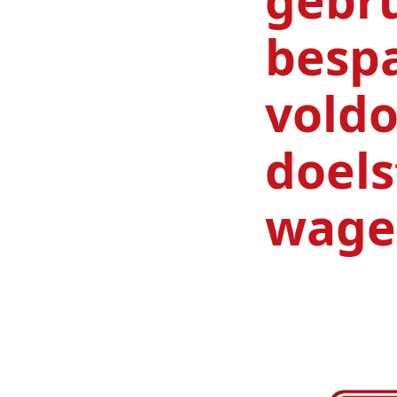
besp
voldo
doels
wage