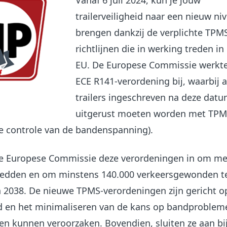
Vanaf 6 juli 2024, kun je jouw
trailerveiligheid naar een nieuw ni
brengen dankzij de verplichte TPM
richtlijnen die in werking treden in
EU. De Europese Commissie werkt
ECE R141-verordening bij, waarbij a
trailers ingeschreven na deze dat
uitgerust moeten worden met TPM
e controle van de bandenspanning).
de Europese Commissie deze verordeningen in om me
 redden en om minstens 140.000 verkeersgewonden t
 2038.
De nieuwe TPMS-verordeningen zijn g
ericht o
id en het minimaliseren van de kans op bandproblem
en kunnen veroorzaken. Bovendien, sluiten ze aan bi