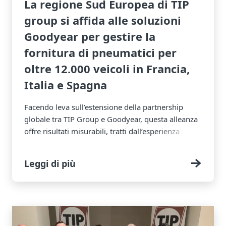
La regione Sud Europea di TIP
group si affida alle soluzioni
Goodyear per gestire la
fornitura di pneumatici per
oltre 12.000 veicoli in Francia,
Italia e Spagna
Facendo leva sull’estensione della partnership
globale tra TIP Group e Goodyear, questa alleanza
offre risultati misurabili, tratti dall’esperienza
operativa di TIP e dai feedback dei clienti. Con un
profilo distintivo caratterizzato da esigenze di alto
Leggi di più
volume di veicoli e di revisione, l'Italia è un
modello di operazioni scalabili ed efficienti per
l'intera regione del Sud Europa.