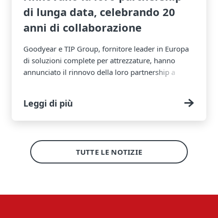
di lunga data, celebrando 20
anni di collaborazione
Goodyear e TIP Group, fornitore leader in Europa
di soluzioni complete per attrezzature, hanno
annunciato il rinnovo della loro partnership a
lungo termine per altri cinque anni. Il rinnovo
dell'accordo segna anche 20 anni di stretta e
Leggi di più
costruttiva collaborazione tra le due aziende. Negli
ultimi due decenni, Goodyear e TIP Group hanno
lavorato fianco a fianco per supportare le
operazioni di flotte esigenti in tutta Europa.
TUTTE LE NOTIZIE