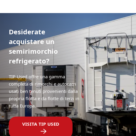
Desiderate
acquistare un
semirimorchio
refrigerato?
TIP Used offre una gamma
completa di rimorchi e autocarri
usati ben tenuti provenienti dalla
propria flotta e da flotte di terzi in
tutta Europa.
VISITA TIP USED