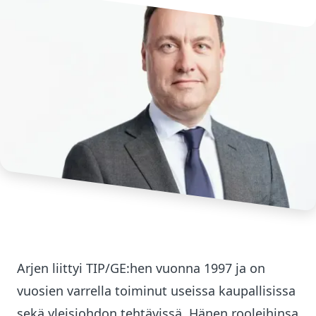
Arjen liittyi TIP/GE:hen vuonna 1997 ja on
vuosien varrella toiminut useissa kaupallisissa
sekä yleisjohdon tehtävissä. Hänen rooleihinsa