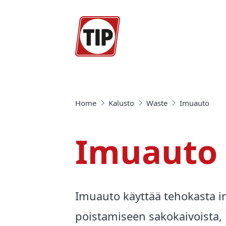
Home
Kalusto
Waste
Imuauto
Imuauto
Imuauto käyttää tehokasta i
poistamiseen sakokaivoista, li