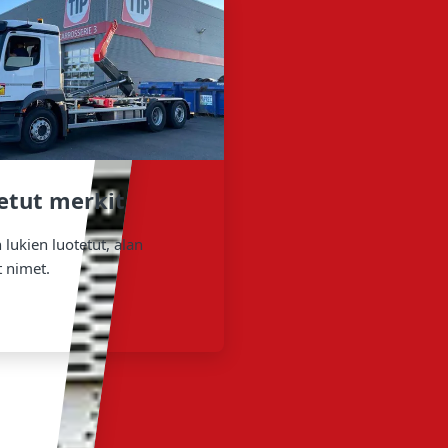
etut merkit
lukien luotetut, alan
t nimet.