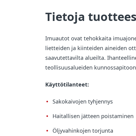
Tietoja tuottee
Imuautot ovat tehokkaita imuajone
lietteiden ja kiinteiden aineiden o
saavutettavilta alueilta. Ihanteell
teollisuusalueiden kunnossapitoon
Käyttötilanteet:
Sakokaivojen tyhjennys
Haitallisen jätteen poistaminen
Öljyvahinkojen torjunta