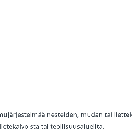
mujärjestelmää nesteiden, mudan tai liette
etekaivoista tai teollisuusalueilta.