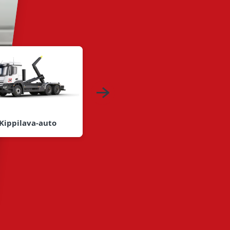
Kippilava-auto
Lakaisuauto