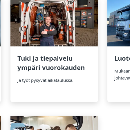
Tuki ja tiepalvelu
Luot
ympäri vuorokauden
Mukaan 
johtava
Ja työt pysyvät aikataulussa.