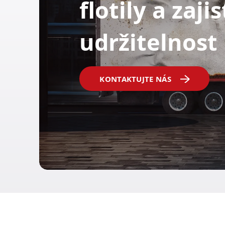
flotily a zaji
udržitelnost
KONTAKTUJTE NÁS