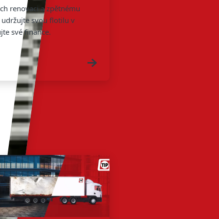
jich renovaci a zpětnému
udržujte svou flotilu v
te své finance.