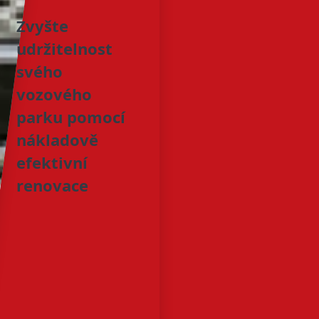
Zvyšte
udržitelnost
svého
vozového
parku pomocí
nákladově
efektivní
renovace