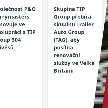
olečnost P&O
Skupina TIP
rrymasters
Group přebírá
novuje ve
skupinu Trailer
olupráci s TIP
Auto Group
oup 304
(TAG), aby
ívěsů
posílila
renovační
služby ve Velké
Británii