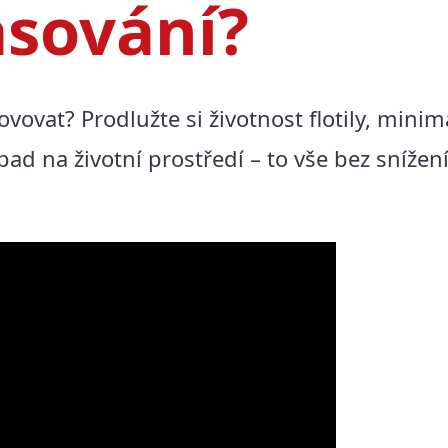
asování?
ovat? Prodlužte si životnost flotily, minima
pad na životní prostředí – to vše bez snížen