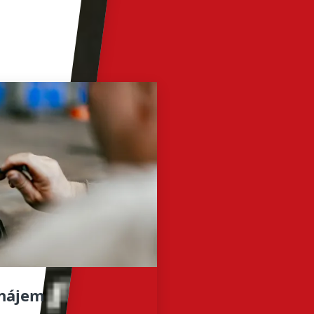
onájem