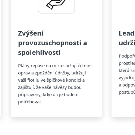
Zvýšení
Lead
provozuschopnosti a
udrž
spolehlivosti
Podpořt
prostřed
Plány repase na míru snižují četnost
která s
oprav a zpoždění údržby, udržují
vyjadřu
vaši flotilu ve špičkové kondici a
a odpo
zajišťují, že vaše návěsy budou
postup
připraveny, kdykoli je budete
potřebovat.