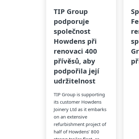
TIP Group
Sp
podporuje
Fe
společnost
re
Howdens při
sp
renovaci 400
Gr
přívěsů, aby
př
podpořila její
udržitelnost
TIP Group is supporting
its customer Howdens
Joinery Ltd as it embarks
on an extensive
refurbishment project of
half of Howdens’ 800
strong trailer fleet, as