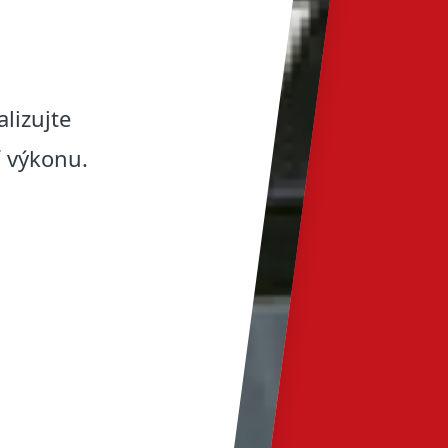
lizujte
í výkonu.