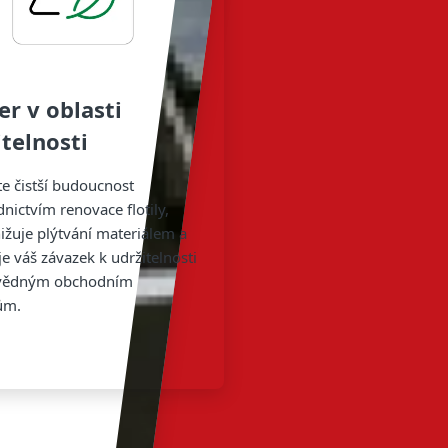
er v oblasti
itelnosti
e čistší budoucnost
nictvím renovace flotily,
nižuje plýtvání materiálem a
je váš závazek k udržitelnosti
vědným obchodním
ům.