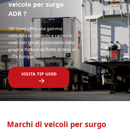
veicolo per surgo
ADR ?
TIP Used offre una gamma
completa di rimorchi e camione
usati ben tenuti provenienti dalla
propria flotta e da flotte di terzi in
tutta Europa.
VISITA TIP USED
Marchi di veicoli per surgo