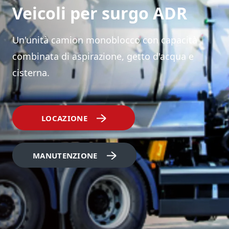
Veicoli per surgo ADR
Un'unità camion monoblocco con capacità
combinata di aspirazione, getto d'acqua e
cisterna.
LOCAZIONE
MANUTENZIONE