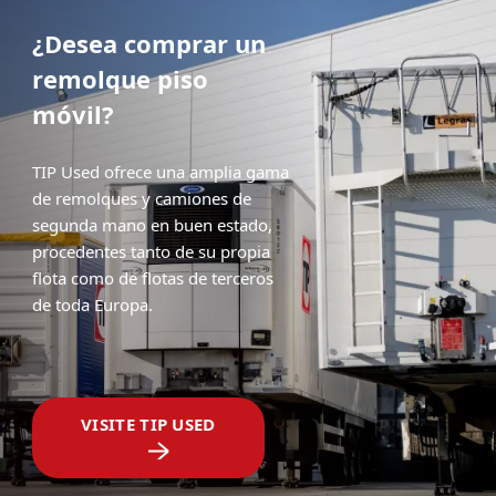
¿Desea comprar un
remolque piso
móvil?
TIP Used ofrece una amplia gama
de remolques y camiones de
segunda mano en buen estado,
procedentes tanto de su propia
flota como de flotas de terceros
de toda Europa.
VISITE TIP USED