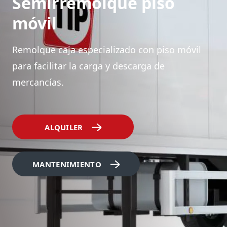
Semirremolque piso
móvil
Remolque caja especializado con piso móvil
para facilitar la carga y descarga de
mercancías.
ALQUILER
MANTENIMIENTO